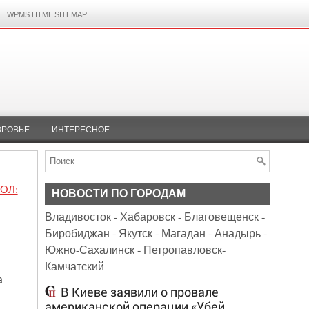
WPMS HTML SITEMAP
ОРОВЬЕ
ИНТЕРЕСНОЕ
ОЛ:
НОВОСТИ ПО ГОРОДАМ
Владивосток
-
Хабаровск
-
Благовещенск
-
Биробиджан
-
Якутск
-
Магадан
-
Анадырь
-
Южно-Сахалинск
-
Петропавловск-
Камчатский
а
В Киеве заявили о провале
американской операции «Убей