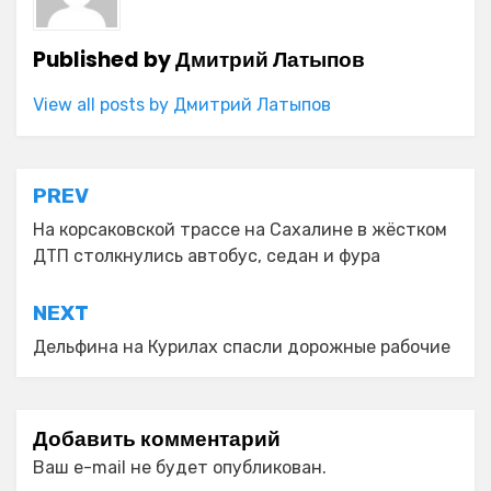
Published by
Дмитрий Латыпов
View all posts by Дмитрий Латыпов
Навигация
PREV
по
На корсаковской трассе на Сахалине в жёстком
ДТП столкнулись автобус, седан и фура
записям
NEXT
Дельфина на Курилах спасли дорожные рабочие
Добавить комментарий
Ваш e-mail не будет опубликован.