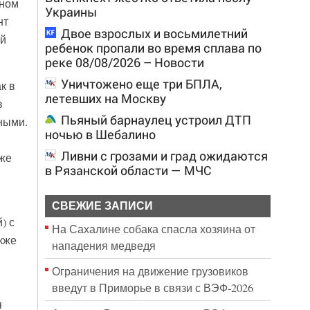
оном
Украины
нт
Двое взрослых и восьмилетний
ой
ребенок пропали во время сплава по
реке 08/08/2026 – Новости
Уничтожено еще три БПЛА,
к в
летевших на Москву
в
Пьяный барнаулец устроил ДТП
ными.
ночью в Шебалино
Ливни с грозами и град ожидаются
кже
в Рязанской области — МЧС
СВЕЖИЕ ЗАПИСИ
) с
На Сахалине собака спасла хозяина от
кже
нападения медведя
Ограничения на движение грузовиков
введут в Приморье в связи с ВЭФ-2026
я