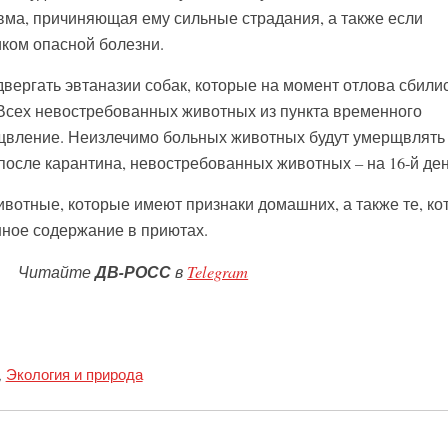
вма, причиняющая ему сильные страдания, а также если
ком опасной болезни.
одвергать эвтаназии собак, которые на момент отлова сбили
. Всех невостребованных животных из пункта временного
щвление. Неизлечимо больных животных будут умерщвлять
ь после карантина, невостребованных животных – на 16-й ден
отные, которые имеют признаки домашних, а также те, ко
ное содержание в приютах.
Читайте
ДВ-РОСС
в
Telegram
,
Экология и природа