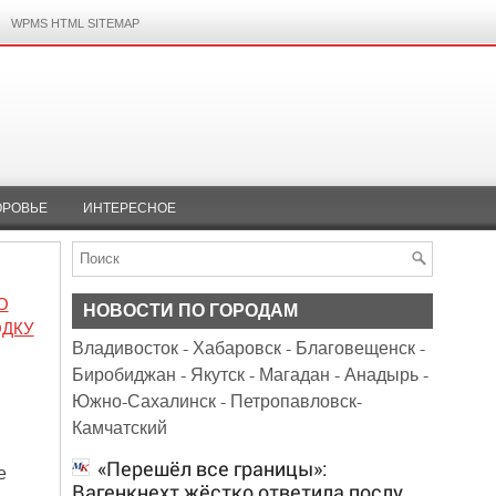
WPMS HTML SITEMAP
ОРОВЬЕ
ИНТЕРЕСНОЕ
О
НОВОСТИ ПО ГОРОДАМ
ОДКУ
Владивосток
-
Хабаровск
-
Благовещенск
-
Биробиджан
-
Якутск
-
Магадан
-
Анадырь
-
Южно-Сахалинск
-
Петропавловск-
Камчатский
«Перешёл все границы»:
е
Вагенкнехт жёстко ответила послу