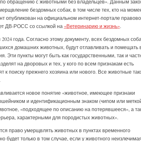
 по обращению с животными без владельцев». Данным зак
мерщвление бездомных собак, в том числе тех, кто на моме
ент опубликован на официальном интернет-портале правов
ет ДВ-РОСС со ссылкой на
«Ветеринарию и жизнь»
.
я 2024 года. Согласно этому документу, всех бездомных соба
вшихся домашних животных, будут отлавливать и помещать 
. Эти пункты могут быть как государственными, так и част
зделят на дворовых и тех, у кого по всем признакам есть
ят к поиску прежнего хозяина или нового. Все животные та
.
авливается новое понятие «животное, имеющее признаки
ошейником и идентификационным знаком (чипом или меткой
вотное, «подходящее по описанию на потерявшееся», а та
ерьера, характерными для породистых животных».
тся право умерщвлять животных в пунктах временного
о будет только в том случае, если у животного неизлечима