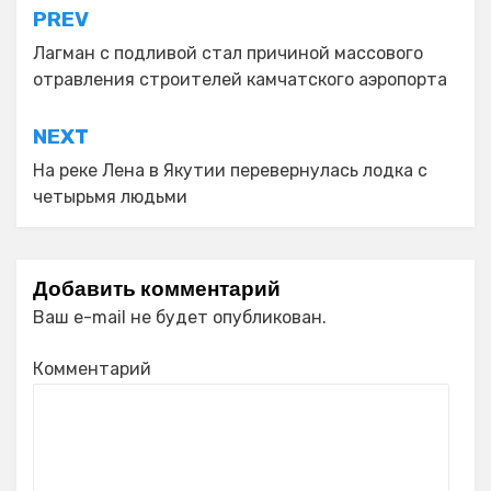
Навигация
PREV
по
Лагман с подливой стал причиной массового
отравления строителей камчатского аэропорта
записям
NEXT
На реке Лена в Якутии перевернулась лодка с
четырьмя людьми
Добавить комментарий
Ваш e-mail не будет опубликован.
Комментарий