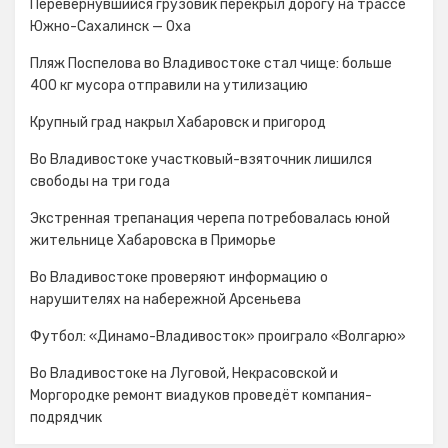
Перевернувшийся грузовик перекрыл дорогу на трассе
Южно-Сахалинск — Оха
Пляж Поспелова во Владивостоке стал чище: больше
400 кг мусора отправили на утилизацию
Крупный град накрыл Хабаровск и пригород
Во Владивостоке участковый-взяточник лишился
свободы на три года
Экстренная трепанация черепа потребовалась юной
жительнице Хабаровска в Приморье
Во Владивостоке проверяют информацию о
нарушителях на набережной Арсеньева
Футбол: «Динамо-Владивосток» проиграло «Волгарю»
Во Владивостоке на Луговой, Некрасовской и
Моргородке ремонт виадуков проведёт компания-
подрядчик