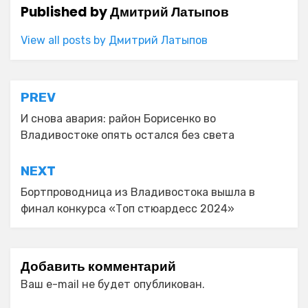
Published by
Дмитрий Латыпов
View all posts by Дмитрий Латыпов
Навигация
PREV
по
И снова авария: район Борисенко во
Владивостоке опять остался без света
записям
NEXT
Бортпроводница из Владивостока вышла в
финал конкурса «Топ стюардесс 2024»
Добавить комментарий
Ваш e-mail не будет опубликован.