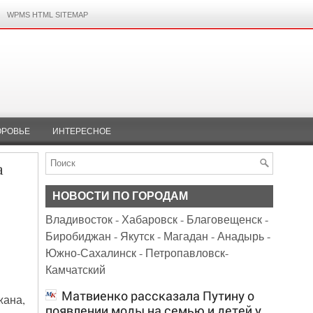
WPMS HTML SITEMAP
ОРОВЬЕ
ИНТЕРЕСНОЕ
а
НОВОСТИ ПО ГОРОДАМ
Владивосток
-
Хабаровск
-
Благовещенск
-
Биробиджан
-
Якутск
-
Магадан
-
Анадырь
-
Южно-Сахалинск
-
Петропавловск-
Камчатский
Матвиенко рассказала Путину о
жана,
появлении моды на семью и детей у