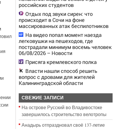
м
российских студентов
Отдых под звуки сирен: что
происходит в Сочи на фоне
массированных атак беспилотников
м
На видео попал момент наезда
товил
легковушки на пешеходов, где
пострадали минимум восемь человек
ния
06/08/2026 – Новости
Присяга кремлевского полка
Власти нашли способ решить
вопрос с дровами для жителей
ми
Калининградской области
шении
СВЕЖИЕ ЗАПИСИ
ссии
На острове Русский во Владивостоке
завершилось строительство велотропы
Анадырь отпраздновал своё 137-летие