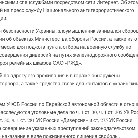
аинскими спецслужбами посредством сети Интернет. Об это
й на пресс-службу Национального антитеррористического
ии.
ы безопасности Украины, злоумышленник занимался сборо
 об объектах Министерства обороны России, а также изго
смесью для поджога пункта отбора на военную службу по
и совершения диверсий на путях железнодорожного сообще
троя релейных шкафов ОАО «РЖД».
й по адресу его проживания и в гараже обнаружены
еррора, а также средства связи для контактов с украински
м УФСБ России по Еврейской автономной области в отно
следуются уголовные дела по ч. 1 ст. 30, ч. 1 ст. 205 УК Ро
т. 30, ч. 1 ст. 281 УК России «Диверсия» и ст. 275 УК России
а совершение указанных преступлений законодательством
 наказание в виде пожизненного лишения свободы.