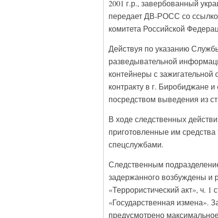
2001 г.р., завербованный укр
передает ДВ-РОСС со ссылко
комитета Российской Федерац
Действуя по указанию Служб
разведывательной информации
контейнеры с зажигательной 
контракту в г. Биробиджане 
посредством выведения из с
В ходе следственных действи
приготовленные им средства т
спецслужбами.
Следственным подразделение
задержанного возбуждены и рас
«Террористический акт», ч. 1 с
«Государственная измена». З
предусмотрено максимальное