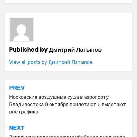
Published by
Дмитрий Латыпов
View all posts by Дмитрий Латыпов
Навигация
PREV
по
Московские воздушные суда в аэропорту
Владивостока 8 октября прилетают и вылетают
записям
вне графика
NEXT