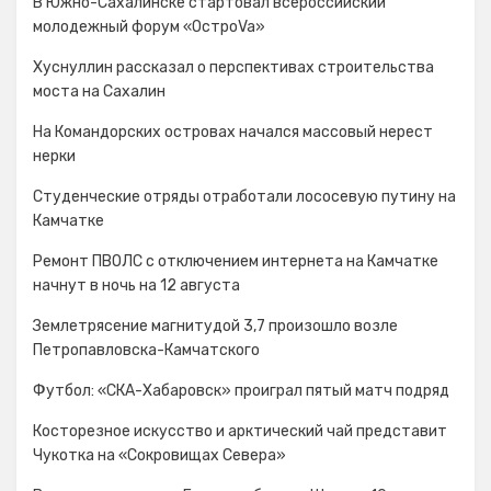
В Южно-Сахалинске стартовал всероссийский
молодежный форум «ОстроVa»
Хуснуллин рассказал о перспективах строительства
моста на Сахалин
На Командорских островах начался массовый нерест
нерки
Студенческие отряды отработали лососевую путину на
Камчатке
Ремонт ПВОЛС с отключением интернета на Камчатке
начнут в ночь на 12 августа
Землетрясение магнитудой 3,7 произошло возле
Петропавловска-Камчатского
Футбол: «СКА-Хабаровск» проиграл пятый матч подряд
Косторезное искусство и арктический чай представит
Чукотка на «Сокровищах Севера»