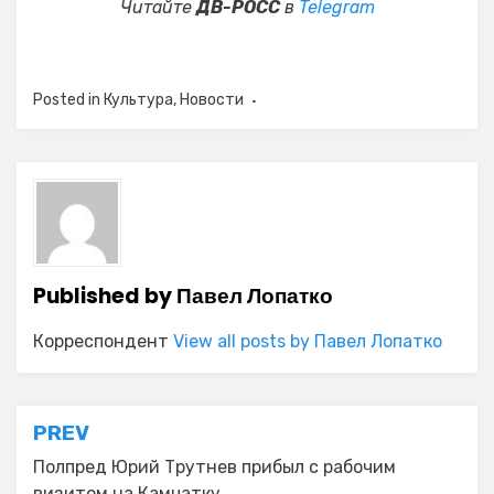
Читайте
ДВ-РОСС
в
Telegram
Posted in
Культура
,
Новости
Published by
Павел Лопатко
Корреспондент
View all posts by Павел Лопатко
Навигация
PREV
по
Полпред Юрий Трутнев прибыл с рабочим
визитом на Камчатку