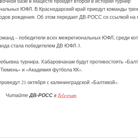
овочной базе в Мацесте пройдёт второй в истории турнир
нальных ЮФЛ. В Краснодарский край приедут команды тре
7 годов рождения. Об этом передает ДВ-РОСС со ссылкой на 
 команд – победители всех межрегиональных ЮФЛ, среди ко
анда стала победителем ДВ ЮФЛ-3.
ебьевка турнира. Хабаровчанам будут противостоять «Балт
«Тюмень» и «Академия футбола КК».
оведут 21 октября с калининградской «Балтикой».
Читайте
ДВ-РОСС
в
Telegram