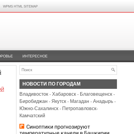
WPMS HTML SITEMAP
ОРОВЬЕ
ИНТЕРЕСНОЕ
й
НОВОСТИ ПО ГОРОДАМ
ОЙ
Владивосток
-
Хабаровск
-
Благовещенск
-
Биробиджан
-
Якутск
-
Магадан
-
Анадырь
-
Южно-Сахалинск
-
Петропавловск-
Камчатский
Синоптики прогнозируют
температурные качели в Башкирии