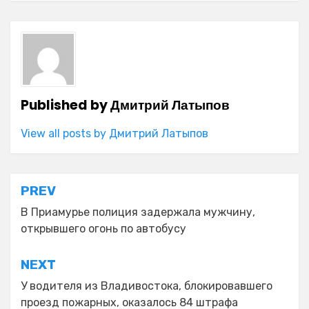
Published by
Дмитрий Латыпов
View all posts by Дмитрий Латыпов
Навигация
PREV
по
В Приамурье полиция задержала мужчину,
открывшего огонь по автобусу
записям
NEXT
У водителя из Владивостока, блокировавшего
проезд пожарных, оказалось 84 штрафа