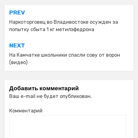
Навигация
PREV
по
Наркоторговец во Владивостоке осужден за
попытку сбыта 1 кг метилэфедрона
записям
NEXT
На Камчатке школьники спасли сову от ворон
(видео)
Добавить комментарий
Ваш e-mail не будет опубликован.
Комментарий