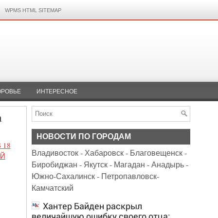
WPMS HTML SITEMAP
ОРОВЬЕ
ИНТЕРЕСНОЕ
а
НОВОСТИ ПО ГОРОДАМ
 18
Владивосток
-
Хабаровск
-
Благовещенск
-
ОЙ
Биробиджан
-
Якутск
-
Магадан
-
Анадырь
-
Южно-Сахалинск
-
Петропавловск-
Камчатский
Хантер Байден раскрыл
величайшую ошибку своего отца: