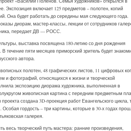
проект «Василий Поленов. Семья художников» открылся в
е. Экспозиция включает 125 предметов – полотен, копий
ий. Она будет работать до середины мая следующего года.
оказы диорам, мастер-классы, лекции от сотрудников галер
жника, передает ДВ — РОСС.
ультуры, выставка посвящена 180-летию со дня рождения
 В течение пяти месяцев приморский зритель будет знаком
усского автора.
ивописных полотен, 48 графических листов, 11 цифровых ко
ем и фотографий, относящихся к жизни и творческой
олнила экспозицию диорама художника, выполненная в
полукругом живописная картина с передним предметным пл
я проекта создана 3D-проекция работ Евангельского цикла, 
 Особая гордость – три картины, которые в 30-х годах прош
ьяковская галерея.
ть весь творческий путь мастера: ранние произведения,