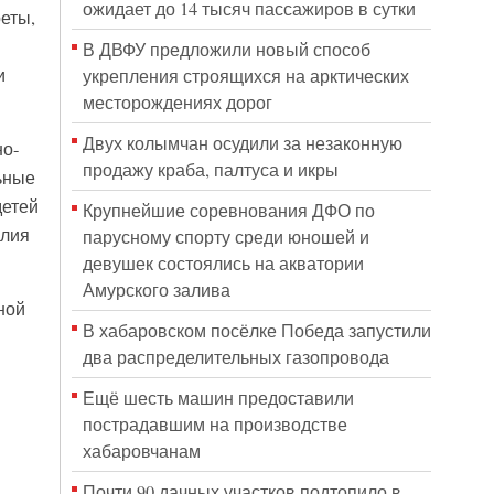
ожидает до 14 тысяч пассажиров в сутки
еты,
В ДВФУ предложили новый способ
и
укрепления строящихся на арктических
месторождениях дорог
Двух колымчан осудили за незаконную
но-
продажу краба, палтуса и икры
ьные
детей
Крупнейшие соревнования ДФО по
илия
парусному спорту среди юношей и
девушек состоялись на акватории
Амурского залива
ной
В хабаровском посёлке Победа запустили
два распределительных газопровода
Ещё шесть машин предоставили
пострадавшим на производстве
хабаровчанам
Почти 90 дачных участков подтопило в