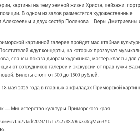
рии, картины на тему земной жизни Христа, пейзажи, портр
позиции. В одном из залов разместятся художественные
и Алексеевны и двух сестёр Поленова – Веры Дмитриевны 
риморской картинной галерее пройдет масштабная культур
Посетителей ждут концерты, на которых прозвучат музыкал
ва, сеансы показа диорам художника, мастер-классы для 
кции от сотрудников галереи и экскурсии от правнучки Вас
вой. Билеты стоят от 300 до 1500 рублей.
о 18 мая 2025 года в главных анфиладах Приморской картин
ик — Министерство культуры Приморского края
newsvl.ru/vlad/2024/11/17/227882/#ixzz8rqMc63Y0
.Ru