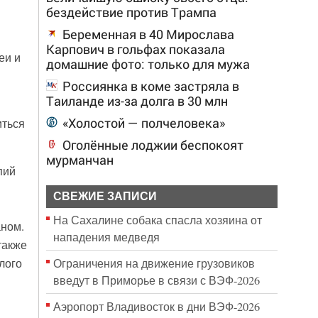
бездействие против Трампа
Беременная в 40 Мирослава
Карпович в гольфах показала
еи и
домашние фото: только для мужа
Россиянка в коме застряла в
Таиланде из-за долга в 30 млн
«Холостой — полчеловека»
иться
Оголённые лоджии беспокоят
мурманчан
пий
СВЕЖИЕ ЗАПИСИ
На Сахалине собака спасла хозяина от
аном.
нападения медведя
также
Ограничения на движение грузовиков
лого
введут в Приморье в связи с ВЭФ-2026
Аэропорт Владивосток в дни ВЭФ-2026