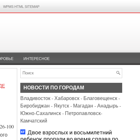
WPMS HTML SITEMAP
ОРОВЬЕ
ИНТЕРЕСНОЕ
ДЕ
НОВОСТИ ПО ГОРОДАМ
Владивосток
-
Хабаровск
-
Благовещенск
-
Биробиджан
-
Якутск
-
Магадан
-
Анадырь
-
Южно-Сахалинск
-
Петропавловск-
Камчатский
26-100
Двое взрослых и восьмилетний
ого
ребенок пропали во время сплава по