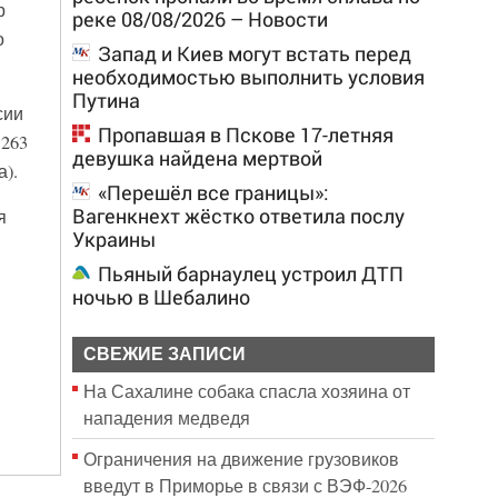
р
реке 08/08/2026 – Новости
о
Запад и Киев могут встать перед
необходимостью выполнить условия
Путина
сии
Пропавшая в Пскове 17-летняя
 263
девушка найдена мертвой
).
«Перешёл все границы»:
Вагенкнехт жёстко ответила послу
я
Украины
Пьяный барнаулец устроил ДТП
ночью в Шебалино
СВЕЖИЕ ЗАПИСИ
На Сахалине собака спасла хозяина от
нападения медведя
Ограничения на движение грузовиков
введут в Приморье в связи с ВЭФ-2026