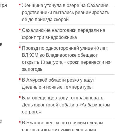
тря
Женщина утонула в озере на Сахалине —
родственники пытались реанимировать
её до приезда скорой
Сахалинские налоговики передали на
фронт три внедорожника
 в
Проезд по односторонней улице 40 лет
ВЛКСМ во Владивостоке обещают
открыть 10 августа – сроки перенесли из-
за погоды
В Амурской области резко упадут
дневные и ночные температуры
Благовещенцев зовут отпраздновать
День фронтовой собаки в «Албазинском
остроге»
е
В Благовещенске по горячим следам
раскрыли кражу сумки с деньгами