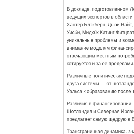
В докладе, подготовленном Л
ведущих экспертов в области 
Хантер Блэкберн, Дьюи Найт,
Уисби, Мидхбх Китинг Фитцпа
уникальные проблемы и возмо
внимание моделям финансиро
отвечающим местным потреб
котируется и за ее пределами
Различные политические подх
друга системы — от шотландс
Уэльса к образованию после 1
Различия в финансировании: 
Шотландия и Северная Ирланд
предлагает самую щедрую в 
Трансграничная динамика: з