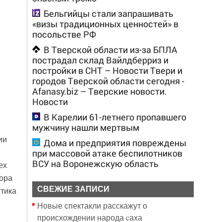
Бельгийцы стали запрашивать
«визы традиционных ценностей» в
посольстве РФ
В Тверской области из-за БПЛА
пострадал склад Вайлдберриз и
постройки в СНТ – Новости Твери и
городов Тверской области сегодня -
Afanasy.biz – Тверские новости.
Новости
В Карелии 61-летнего пропавшего
мужчину нашли мертвым
ии
Дома и предприятия повреждены
при массовой атаке беспилотников
ВСУ на Воронежскую область
ех
тора
СВЕЖИЕ ЗАПИСИ
итика
Новые спектакли расскажут о
происхождении народа cаха