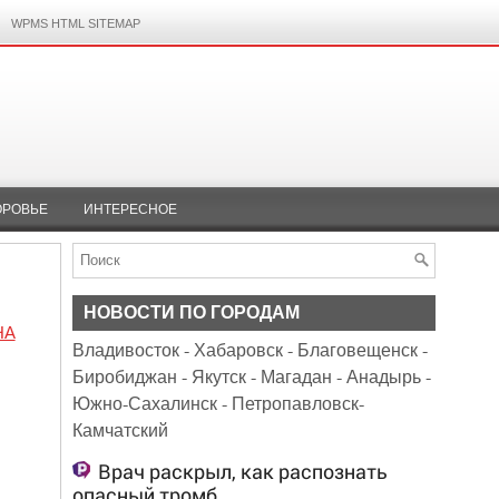
WPMS HTML SITEMAP
ОРОВЬЕ
ИНТЕРЕСНОЕ
НОВОСТИ ПО ГОРОДАМ
НА
Владивосток
-
Хабаровск
-
Благовещенск
-
Биробиджан
-
Якутск
-
Магадан
-
Анадырь
-
Южно-Сахалинск
-
Петропавловск-
Камчатский
Врач раскрыл, как распознать
опасный тромб