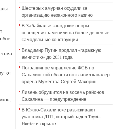
Шестерых амурчан осудили за
иалы
организацию незаконного казино
ы
В Забайкалье заводские опоры
т
освещения заменили на более дешёвые
собое
самодельные конструкции
Владимир Путин продлил «гаражную
есьма
амнистию» до 2031 года
Пограничное управление ФСБ по
уг от
Сахалинской области возглавил кавалер
а
ордена Мужества Сергей Махорин
Ливень обрушится на восемь районов
Сахалина — предупреждение
иков,
В Южно-Сахалинске разыскивают
участника ДТП, который задел Toyota
Harrier и скрылся