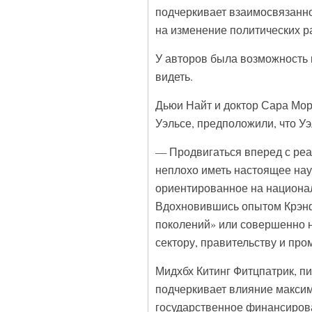
подчеркивает взаимосвязанн
на изменение политических р
У авторов была возможность 
видеть.
Дьюи Найт и доктор Сара Мор
Уэльсе, предположили, что Уэ
— Продвигаться вперед с ре
неплохо иметь настоящее нау
ориентированное на национа
Вдохновившись опытом Крэнф
поколений» или совершенно 
сектору, правительству и пр
Мидхбх Китинг Фитцпатрик, п
подчеркивает влияние максим
государственное финансирова