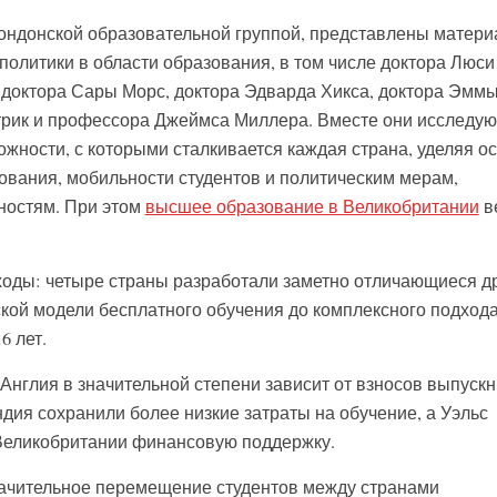
ондонской образовательной группой, представлены матер
политики в области образования, в том числе доктора Люси
 доктора Сары Морс, доктора Эдварда Хикса, доктора Эмм
трик и профессора Джеймса Миллера. Вместе они исследую
жности, с которыми сталкивается каждая страна, уделяя о
вания, мобильности студентов и политическим мерам,
ностям. При этом
высшее образование в Великобритании
в
.
оды: четыре страны разработали заметно отличающиеся др
кой модели бесплатного обучения до комплексного подход
6 лет.
Англия в значительной степени зависит от взносов выпускн
ия сохранили более низкие затраты на обучение, а Уэльс
Великобритании финансовую поддержку.
начительное перемещение студентов между странами