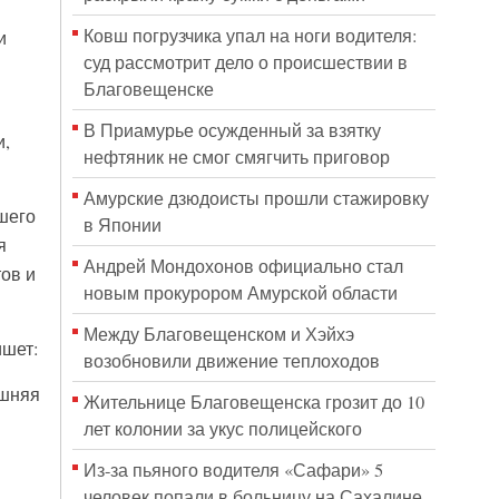
Ковш погрузчика упал на ноги водителя:
и
суд рассмотрит дело о происшествии в
Благовещенске
В Приамурье осужденный за взятку
и,
нефтяник не смог смягчить приговор
Амурские дзюдоисты прошли стажировку
шего
в Японии
я
Андрей Мондохонов официально стал
ов и
новым прокурором Амурской области
Между Благовещенском и Хэйхэ
ишет:
возобновили движение теплоходов
ешняя
Жительнице Благовещенска грозит до 10
лет колонии за укус полицейского
Из-за пьяного водителя «Сафари» 5
человек попали в больницу на Сахалине