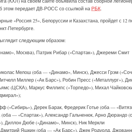
ига (КХЛ) на своем сайте объявила состав сборной легионе
Об этом передает ДВ-РОСС со ссылкой на
РБК
.
рные «Россия 25», Белоруссии и Казахстана, пройдет с 12 п
нкт-Петербурге.
выглядит следующим образом:
намо», Москва), Патрик Рибар («Спартак»), Джереми Смит
колас Мелош (оба — «Динамо», Минск), Джесси Грэм («Соч
итчелл Миллер («Ак Барс»), Робин Пресс («Металлург»), Ди
льямс (ЦСКА), Маркус Филлипс («Торпедо»), Михал Чайковск
дмирал»);
(«Сибирь»), Дерек Барак, Фредерик Готье (оба — «Витязь
 (оба — «Спартак»), Александр Гальченюк, Арно Дюрандо (
»), Диллон Дюбе («Динамо», Минск), Ник Меркли
, Дмитрий Яшкин (оба — «Ак Барс»), Джек Родуолд, Джован