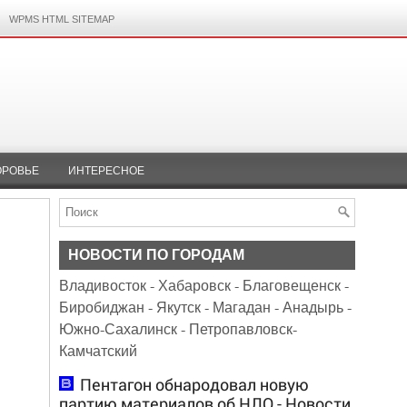
WPMS HTML SITEMAP
ОРОВЬЕ
ИНТЕРЕСНОЕ
НОВОСТИ ПО ГОРОДАМ
Владивосток
-
Хабаровск
-
Благовещенск
-
Биробиджан
-
Якутск
-
Магадан
-
Анадырь
-
Южно-Сахалинск
-
Петропавловск-
Камчатский
Пентагон обнародовал новую
партию материалов об НЛО - Новости