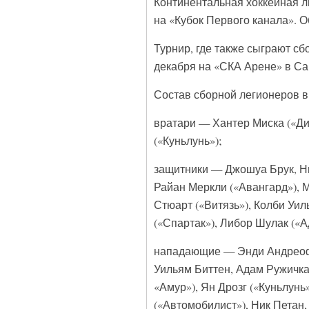
Континентальная хоккейная л
на «Кубок Первого канала». 
Турнир, где также сыграют сбо
декабря на «СКА Арене» в Са
Состав сборной легионеров 
вратари — Хантер Миска («Ди
(«Куньлунь»);
защитники — Джошуа Брук, Ни
Райан Меркли («Авангард»), М
Стюарт («Витязь»), Колби Уи
(«Спартак»), Либор Шулак («А
нападающие — Энди Андреофф 
Уильям Биттен, Адам Ружичка
«Амур»), Ян Дрозг («Куньлунь
(«Автомобилист»), Ник Петан