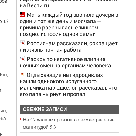
ров
на Вести.ru
Мать каждый год звонила дочери в
один и тот же день и молчала —
о 15
причина раскрылась слишком
поздно: история одной семьи
Россиянам рассказали, сокращает
ли жизнь ночная работа
Раскрыто негативное влияние
ночных смен на организм человека
Отдыхающие на гидроциклах
и»),
нашли одинокого испуганного
н
мальчика на лодке: он рассказал, что
и
его папа нырнул и пропал
СВЕЖИЕ ЗАПИСИ
»),
оба —
На Сахалине произошло землетрясение
магнитудой 5,3
ни