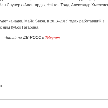
йан Спунер («Авангард»), Нэйтан Тодд, Александр Хмелевс
дет канадец Майк Кинэн, в 2013–2015 годах работавший в
с ним Кубок Гагарина.
Читайте
ДВ-РОСС
в
Telegram
н.