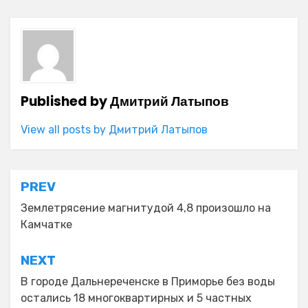
Published by
Дмитрий Латыпов
View all posts by Дмитрий Латыпов
Навигация
PREV
по
Землетрясение магнитудой 4,8 произошло на
Камчатке
записям
NEXT
В городе Дальнереченске в Приморье без воды
остались 18 многоквартирных и 5 частных