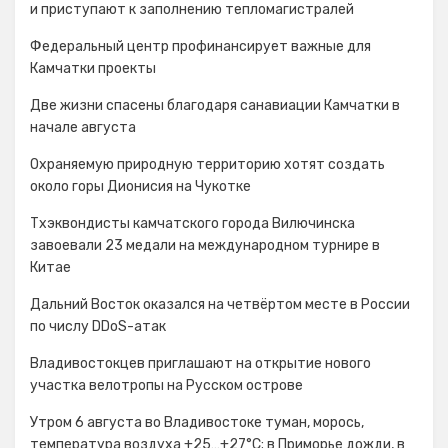
и приступают к заполнению тепломагистралей
Федеральный центр профинансирует важные для
Камчатки проекты
Две жизни спасены благодаря санавиации Камчатки в
начале августа
Охраняемую природную территорию хотят создать
около горы Дионисия на Чукотке
Тхэквондисты камчатского города Вилючинска
завоевали 23 медали на международном турнире в
Китае
Дальний Восток оказался на четвёртом месте в России
по числу DDoS-атак
Владивостокцев приглашают на открытие нового
участка велотропы на Русском острове
Утром 6 августа во Владивостоке туман, морось,
температура воздуха +25…+27°С; в Приморье дожди, в