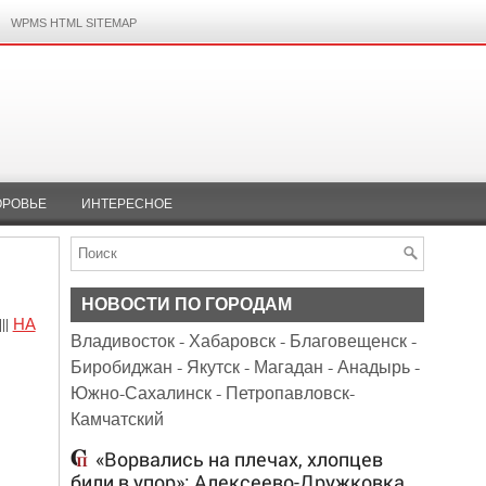
WPMS HTML SITEMAP
ОРОВЬЕ
ИНТЕРЕСНОЕ
НОВОСТИ ПО ГОРОДАМ
|||
НА
Владивосток
-
Хабаровск
-
Благовещенск
-
Биробиджан
-
Якутск
-
Магадан
-
Анадырь
-
Южно-Сахалинск
-
Петропавловск-
Камчатский
«Ворвались на плечах, хлопцев
били в упор»: Алексеево-Дружковка