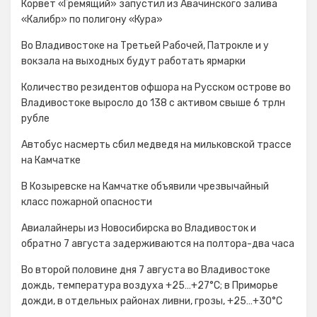
Корвет «Гремящий» запустил из Авачинского залива
«Калибр» по полигону «Кура»
Во Владивостоке на Третьей Рабочей, Патрокле и у
вокзала на выходных будут работать ярмарки
Количество резидентов офшора на Русском острове во
Владивостоке выросло до 138 с активом свыше 6 трлн
рубле
Автобус насмерть сбил медведя на мильковской трассе
на Камчатке
В Козыревске на Камчатке объявили чрезвычайный
класс пожарной опасности
Авиалайнеры из Новосибирска во Владивосток и
обратно 7 августа задерживаются на полтора-два часа
Во второй половине дня 7 августа во Владивостоке
дождь, температура воздуха +25…+27°С; в Приморье
дожди, в отдельных районах ливни, грозы, +25…+30°C