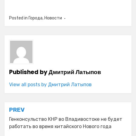
Posted in
Города
,
Новости
Published by
Дмитрий Латыпов
View all posts by Дмитрий Латыпов
Навигация
PREV
по
Генконсульство КНР во Владивостоке не будет
работать во время китайского Нового года
записям