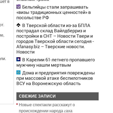
шет в
Бельгийцы стали запрашивать
«визы традиционных ценностей» в
посольстве РФ
ют.
В Тверской области из-за БПЛА
пострадал склад Вайлдберриз и
ие,
постройки в СНТ – Новости Твери и
городов Тверской области сегодня -
Afanasy.biz – Тверские новости.
Новости
ли.
В Карелии 61-летнего пропавшего
мужчину нашли мертвым
Дома и предприятия повреждены
при массовой атаке беспилотников
ВСУ на Воронежскую область
СВЕЖИЕ ЗАПИСИ
Новые спектакли расскажут о
происхождении народа cаха