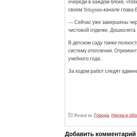
очереди в каждом блоке, чтоб
своем Telegram-канале глава
— Сейчас уже завершены черн
чистовой отделке. Дошколята
В детском саду также полнос
систему отопления. Отремонт
учебного года.
За ходом работ следят админ
Posted in:
Города
,
Наука и об
Добавить комментарий