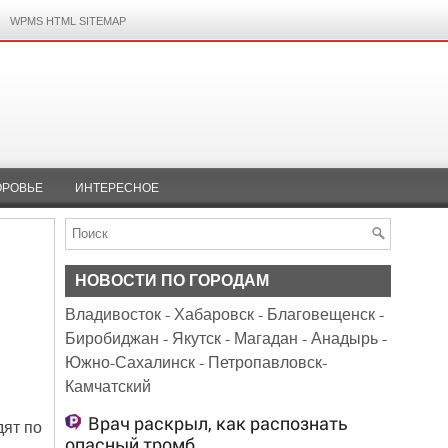
WPMS HTML SITEMAP
ОРОВЬЕ
ИНТЕРЕСНОЕ
НОВОСТИ ПО ГОРОДАМ
Владивосток
-
Хабаровск
-
Благовещенск
-
Биробиджан
-
Якутск
-
Магадан
-
Анадырь
-
Южно-Сахалинск
-
Петропавловск-
Камчатский
Врач раскрыл, как распознать
дят по
опасный тромб