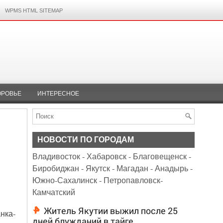
WPMS HTML SITEMAP
ОРОВЬЕ
ИНТЕРЕСНОЕ
НОВОСТИ ПО ГОРОДАМ
Владивосток
-
Хабаровск
-
Благовещенск
-
Биробиджан
-
Якутск
-
Магадан
-
Анадырь
-
Южно-Сахалинск
-
Петропавловск-
Камчатский
Житель Якутии выжил после 25
нка-
дней блужданий в тайге