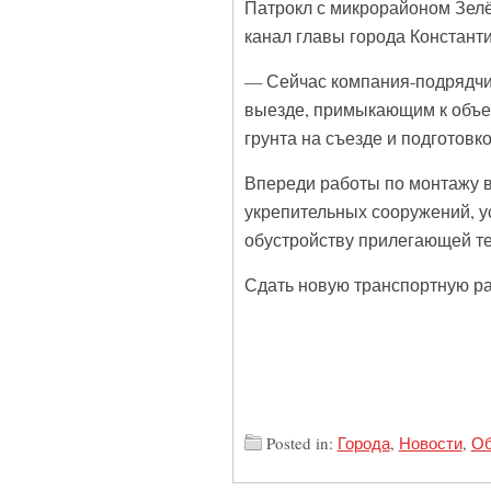
Патрокл с микрорайоном Зелё
канал главы города Констант
— Сейчас компания-подрядчик
выезде, примыкающим к объез
грунта на съезде и подготовк
Впереди работы по монтажу 
укрепительных сооружений, у
обустройству прилегающей т
Сдать новую транспортную раз
Posted in:
Города
,
Новости
,
Об