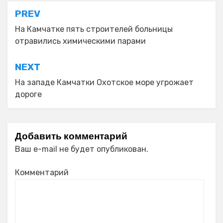
Навигация
PREV
по
На Камчатке пять строителей больницы
отравились химическими парами
записям
NEXT
На западе Камчатки Охотское море угрожает
дороге
Добавить комментарий
Ваш e-mail не будет опубликован.
Комментарий