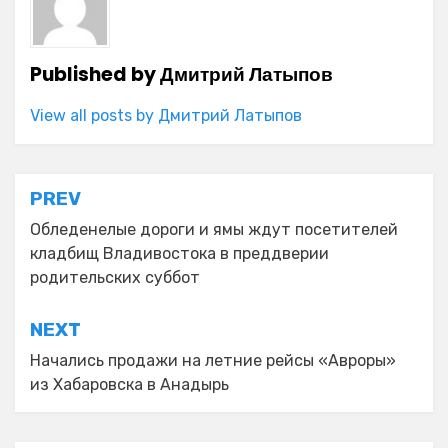
Published by
Дмитрий Латыпов
View all posts by Дмитрий Латыпов
Навигация
PREV
по
Обледенелые дороги и ямы ждут посетителей
кладбищ Владивостока в преддверии
записям
родительских суббот
NEXT
Начались продажи на летние рейсы «Авроры»
из Хабаровска в Анадырь