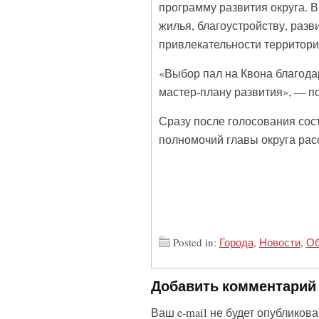
программу развития округа. 
жилья, благоустройству, раз
привлекательности территори
«Выбор пал на Квона благода
мастер-плану развития», — п
Сразу после голосования сос
полномочий главы округа расс
Posted in:
Города
,
Новости
,
Об
Добавить комментарий
Ваш e-mail не будет опубликова