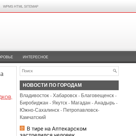
WPMS HTML SITEMAP
ОРОВЬЕ
ИНТЕРЕСНОЕ
на
НОВОСТИ ПО ГОРОДАМ
Владивосток
-
Хабаровск
-
Благовещенск
-
ДКОВ,
Биробиджан
-
Якутск
-
Магадан
-
Анадырь
-
Южно-Сахалинск
-
Петропавловск-
Камчатский
В тире на Аптекарском
застрелился человек