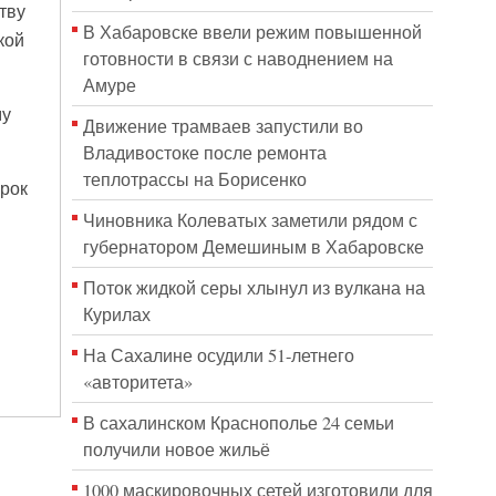
тву
В Хабаровске ввели режим повышенной
кой
готовности в связи с наводнением на
Амуре
му
Движение трамваев запустили во
Владивостоке после ремонта
теплотрассы на Борисенко
рок
Чиновника Колеватых заметили рядом с
губернатором Демешиным в Хабаровске
Поток жидкой серы хлынул из вулкана на
Курилах
На Сахалине осудили 51-летнего
«авторитета»
В сахалинском Краснополье 24 семьи
получили новое жильё
1000 маскировочных сетей изготовили для