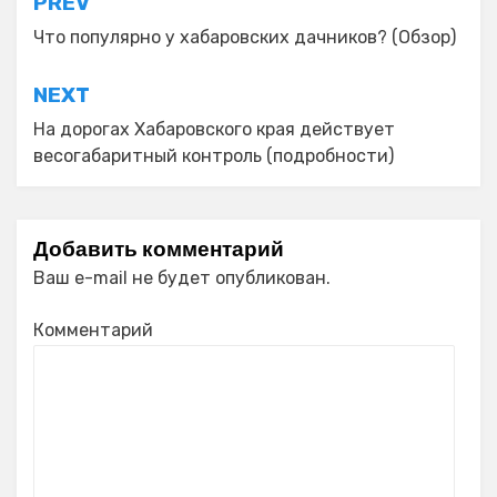
Навигация
PREV
по
Что популярно у хабаровских дачников? (Обзор)
записям
NEXT
На дорогах Хабаровского края действует
весогабаритный контроль (подробности)
Добавить комментарий
Ваш e-mail не будет опубликован.
Комментарий