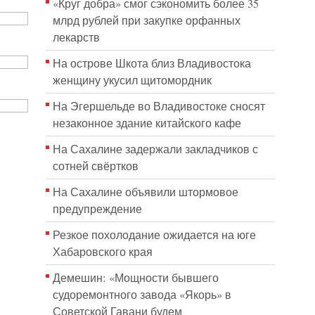
«Круг добра» смог сэкономить более 35
млрд рублей при закупке орфанных
лекарств
На острове Шкота близ Владивостока
женщину укусил щитомордник
На Эгершельде во Владивостоке сносят
незаконное здание китайского кафе
На Сахалине задержали закладчиков с
сотней свёртков
На Сахалине объявили штормовое
предупреждение
Резкое похолодание ожидается на юге
Хабаровского края
Демешин: «Мощности бывшего
судоремонтного завода «Якорь» в
Советской Гавани будем