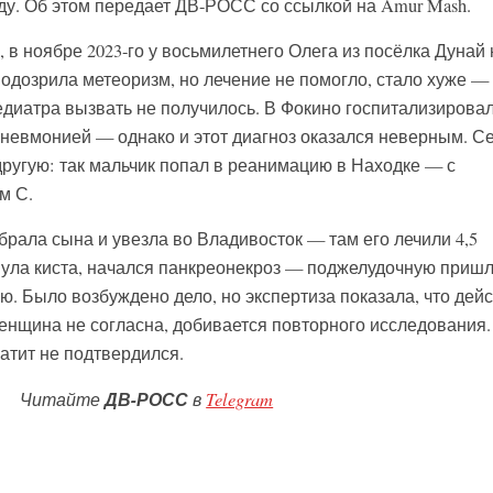
у. Об этом передает ДВ-РОСС со ссылкой на Amur Mash.
, в ноябре 2023-го у восьмилетнего Олега из посёлка Дунай
подозрила метеоризм, но лечение не помогло, стало хуже —
едиатра вызвать не получилось. В Фокино госпитализирова
пневмонией — однако и этот диагноз оказался неверным. С
другую: так мальчик попал в реанимацию в Находке — с
м С.
абрала сына и увезла во Владивосток — там его лечили 4,5
нула киста, начался панкреонекроз — поджелудочную приш
ю. Было возбуждено дело, но экспертиза показала, что дей
енщина не согласна, добивается повторного исследования.
атит не подтвердился.
Читайте
ДВ-РОСС
в
Telegram