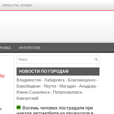
WPMS HTML SITEMAP
ОРОВЬЕ
ИНТЕРЕСНОЕ
НОВОСТИ ПО ГОРОДАМ
ДЫ
Владивосток
-
Хабаровск
-
Благовещенск
-
Биробиджан
-
Якутск
-
Магадан
-
Анадырь
-
Южно-Сахалинск
-
Петропавловск-
Камчатский
Восемь человек пострадали при
е
наезде автомобиля на пешеходов в