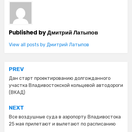
Published by
Дмитрий Латыпов
View all posts by Дмитрий Латыпов
Навигация
PREV
по
Дан старт проектированию долгожданного
участка Владивостокской кольцевой автодороги
записям
(ВКАД)
NEXT
Все воздушные суда в аэропорту Владивостока
25 мая прилетают и вылетают по расписанию