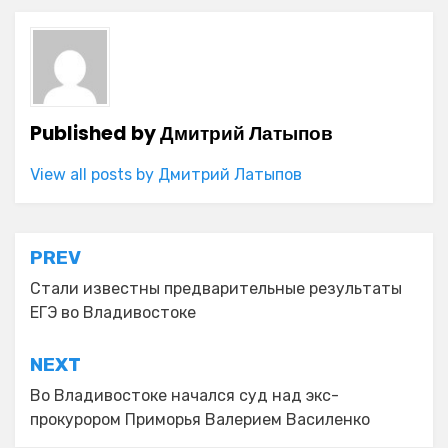
Published by
Дмитрий Латыпов
View all posts by Дмитрий Латыпов
Навигация
PREV
по
Стали известны предварительные результаты
ЕГЭ во Владивостоке
записям
NEXT
Во Владивостоке начался суд над экс-
прокурором Приморья Валерием Василенко