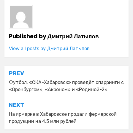
Published by
Дмитрий Латыпов
View all posts by Дмитрий Латыпов
Навигация
PREV
по
Футбол: «СКА-Хабаровск» проведёт спарринги с
«Оренбургом», «Акроном» и «Родиной-2»
записям
NEXT
На ярмарке в Хабаровске продали фермерской
продукции на 4,5 млн рублей