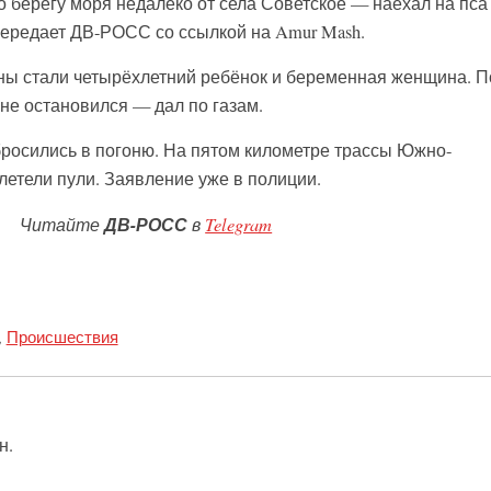
 по берегу моря недалеко от села Советское — наехал на пса 
 передает ДВ-РОСС со ссылкой на Amur Mash.
ны стали четырёхлетний ребёнок и беременная женщина. П
не остановился — дал по газам.
росились в погоню. На пятом километре трассы Южно-
олетели пули. Заявление уже в полиции.
Читайте
ДВ-РОСС
в
Telegram
,
Происшествия
н.