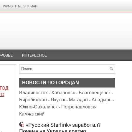
WPMS HTML SITEMAP
ОРОВЬЕ
ИНТЕРЕСНОЕ
НОВОСТИ ПО ГОРОДАМ
ГОД:
Владивосток
-
Хабаровск
-
Благовещенск
-
ГО
Биробиджан
-
Якутск
-
Магадан
-
Анадырь
-
Южно-Сахалинск
-
Петропавловск-
Камчатский
«Русский Starlink» заработал?
Почему на Украине кратно