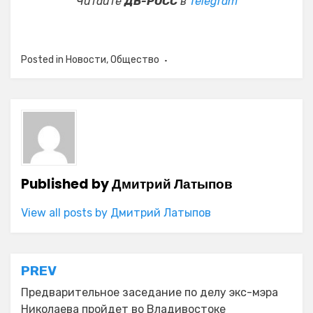
Читайте
ДВ-РОСС
в
Telegram
Posted in
Новости
,
Общество
Published by
Дмитрий Латыпов
View all posts by Дмитрий Латыпов
Навигация
PREV
по
Предварительное заседание по делу экс-мэра
Николаева пройдет во Владивостоке