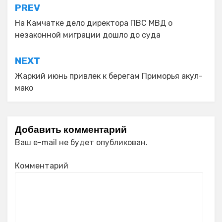
Навигация
PREV
по
На Камчатке дело директора ПВС МВД о
незаконной миграции дошло до суда
записям
NEXT
Жаркий июнь привлек к берегам Приморья акул-
мако
Добавить комментарий
Ваш e-mail не будет опубликован.
Комментарий