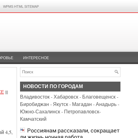
WPMS HTML SITEMAP
ОРОВЬЕ
ИНТЕРЕСНОЕ
НОВОСТИ ПО ГОРОДАМ
КЕ
|||
Владивосток
-
Хабаровск
-
Благовещенск
-
Биробиджан
-
Якутск
-
Магадан
-
Анадырь
-
Южно-Сахалинск
-
Петропавловск-
Камчатский
Россиянам рассказали, сокращает
й 4,5,
ли жизнь ночная работа