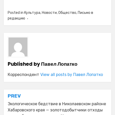
Posted in
Культура
,
Новости
,
Общество
,
Письмо в
редакцию
Published by
Павел Лопатко
Корреспондент
View all posts by Павел Лопатко
Навигация
PREV
по
Экологическое бедствие в Николаевском районе
Хабаровского края — золотодобытчики отходы
записям