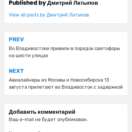
Published by
Дмитрий Латыпов
View all posts by Дмитрий Латыпов
Навигация
PREV
по
Во Владивостоке привели в порядок светофоры
на шести улицах
записям
NEXT
Авиалайнеры из Москвы и Новосибирска 13
августа прилетают во Владивосток с задержкой
Добавить комментарий
Ваш e-mail не будет опубликован.