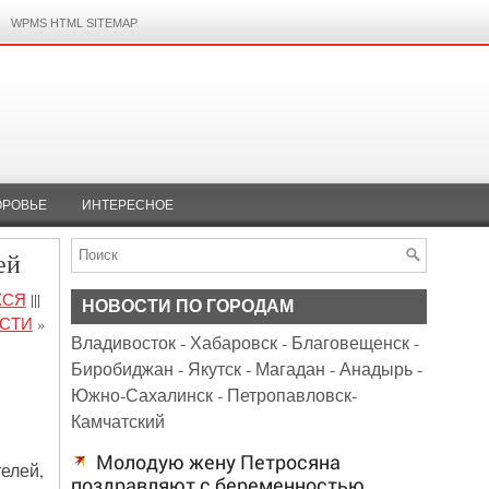
WPMS HTML SITEMAP
ОРОВЬЕ
ИНТЕРЕСНОЕ
ей
ХСЯ
|||
НОВОСТИ ПО ГОРОДАМ
АСТИ
»
Владивосток
-
Хабаровск
-
Благовещенск
-
Биробиджан
-
Якутск
-
Магадан
-
Анадырь
-
Южно-Сахалинск
-
Петропавловск-
Камчатский
Молодую жену Петросяна
елей,
поздравляют с беременностью