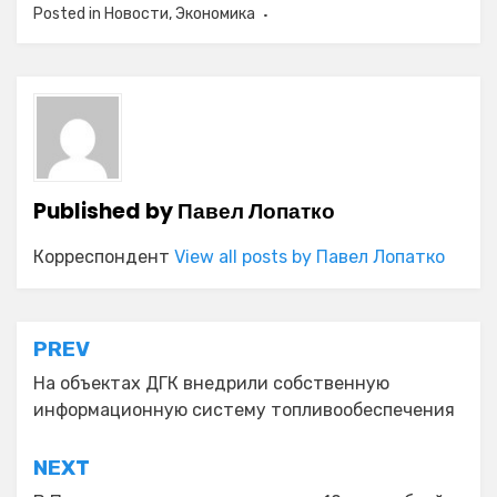
Posted in
Новости
,
Экономика
Published by
Павел Лопатко
Корреспондент
View all posts by Павел Лопатко
Навигация
PREV
по
На объектах ДГК внедрили собственную
информационную систему топливообеспечения
записям
NEXT