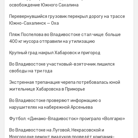
освобождение Южного Сахалина
Перевернувшийся грузовик перекрыл дорогу на трассе
Южно-Сахалинск — Оха
Пляж Поспелова во Владивостоке стал чище: больше
400 кг мусора отправили на утилизацию
Крупный град накрыл Хабаровск и пригород
Во Владивостоке участковый-взяточник лишился
свободы на три года
Экстренная трепанация черепа потребовалась юной
жительнице Хабаровска в Приморье
Во Владивостоке проверяют информацию о
нарушителях на набережной Арсеньева
Футбол: «Динамо-Владивосток» проиграло «Волгарю»
Во Владивостоке на Луговой, Некрасовской и
Моргородке ремонт виадуков проведёт компания-