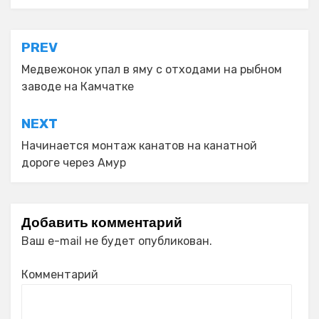
Навигация
PREV
по
Медвежонок упал в яму с отходами на рыбном
заводе на Камчатке
записям
NEXT
Начинается монтаж канатов на канатной
дороге через Амур
Добавить комментарий
Ваш e-mail не будет опубликован.
Комментарий