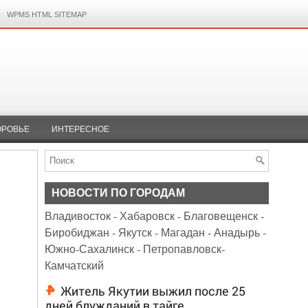
WPMS HTML SITEMAP
ОРОВЬЕ
ИНТЕРЕСНОЕ
НОВОСТИ ПО ГОРОДАМ
Владивосток
-
Хабаровск
-
Благовещенск
-
Биробиджан
-
Якутск
-
Магадан
-
Анадырь
-
Южно-Сахалинск
-
Петропавловск-
Камчатский
Житель Якутии выжил после 25
дней блужданий в тайге