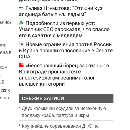
Гөлназ Нәүмәтова: “Әти-әни күз
алдында батып үлә яздым”
ались
Подробности из первых уст:
Участник СВО рассказал, что спасло
его в схватке с медведем
Новые ограничения против России
мир
и Ирана прошли голосование в Сенате
ена в
США
«Бесстрашный борец за жизнь»: в
аком
Волгограде прощаются с
ь
анестезиологом-реаниматолог
ый
высшей категории
йских
я на
СВЕЖИЕ ЗАПИСИ
Двух колымчан осудили за незаконную
продажу краба, палтуса и икры
Крупнейшие соревнования ДФО по