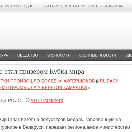
ДИВОСТОК СЕГОДНЯ
404 ERROR, CONTENT DOES NOT EXIST ANYMORE
ТУРА
ОБЩЕСТВО
ЭКОНОМИКА
ВОЕННЫЕ НОВОСТИ
ЗД
р стал призером Кубка мира
СУТКИ ПРОИЗОШЛО БОЛЕЕ 40 АФТЕРШОКОВ
|||
РЫБАКУ
ЕМЯ ПРОМЫСЛА У БЕРЕГОВ КАМЧАТКИ
»
ДВ-РОСС
NO COMMENTS
ир Шпак везет на полуостров медаль, завоеванную на
урнире в Беларуси, передает региональное министерство