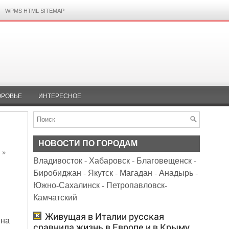
WPMS HTML SITEMAP
ОРОВЬЕ
ИНТЕРЕСНОЕ
НОВОСТИ ПО ГОРОДАМ
»
Владивосток
-
Хабаровск
-
Благовещенск
-
Биробиджан
-
Якутск
-
Магадан
-
Анадырь
-
Южно-Сахалинск
-
Петропавловск-
Камчатский
Живущая в Италии русская
 на
сравнила жизнь в Европе и в Крыму