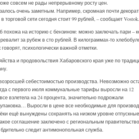
тоже совсем не рады непрерывному росту цен.
алось очень заметным. Например, скромная почти декора
 торговой сети сегодня стоит 99 рублей, – сообщает Vostok.
б похожа на историю с бензином: можно заключать пари – к
еревалит за рубеж в сто рублей. В килограммах-то хлебобу
к говорят, психологически важной отметки.
зяйства и продовольствия Хабаровского края уже по традиц
ану.
 возросшей себестоимостью производства. Невозможно ост
гда с первого июля коммунальные тарифы выросли на 12
овсе взлетела на 24 процента, значительно подрожали
 упаковка… Выросли в цене все необходимые для производ
ёки ещё вынуждены сохранять на низком уровне отпускны
Такое соглашение заключено с региональным правительство
а бдительно следит антимонопольная служба.