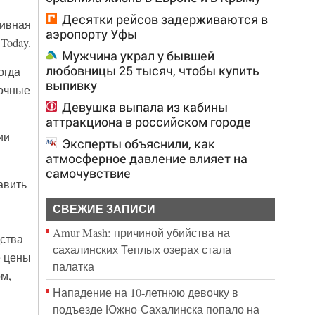
Десятки рейсов задерживаются в
тивная
аэропорту Уфы
Today.
Мужчина украл у бывшей
любовницы 25 тысяч, чтобы купить
огда
выпивку
лочные
Девушка выпала из кабины
аттракциона в российском городе
ии
Эксперты объяснили, как
атмосферное давление влияет на
самочувствие
авить
СВЕЖИЕ ЗАПИСИ
Amur Mash: причиной убийства на
ства
сахалинских Теплых озерах стала
е цены
палатка
м,
Нападение на 10-летнюю девочку в
подъезде Южно-Сахалинска попало на