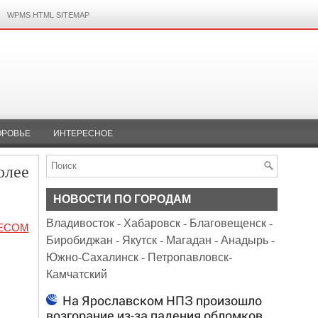
WPMS HTML SITEMAP
ОРОВЬЕ
ИНТЕРЕСНОЕ
олее
НОВОСТИ ПО ГОРОДАМ
Владивосток
-
Хабаровск
-
Благовещенск
-
ВЕСОМ
Биробиджан
-
Якутск
-
Магадан
-
Анадырь
-
Южно-Сахалинск
-
Петропавловск-
Камчатский
На Ярославском НПЗ произошло
возгорание из-за падения обломков