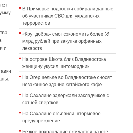
тся
В Приморье подростки собирали данные
сумму
об участниках СВО для украинских
террористов
тва
«Круг добра» смог сэкономить более 35
а
млрд рублей при закупке орфанных
и и
лекарств
На острове Шкота близ Владивостока
женщину укусил щитомордник
тавки
На Эгершельде во Владивостоке сносят
аны.
незаконное здание китайского кафе
На Сахалине задержали закладчиков с
сотней свёртков
На Сахалине объявили штормовое
предупреждение
Резкое похолодание ожидается на юге