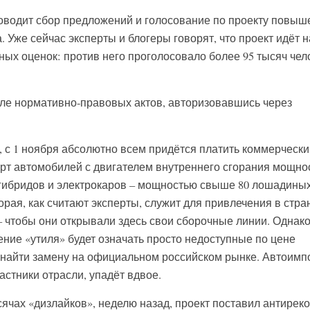
оводит сбор предложений и голосование по проекту повыш
. Уже сейчас эксперты и блогеры говорят, что проект идёт н
ных оценок: против него проголосовало более 95 тысяч чел
але нормативно-правовых актов, авторизовавшись через
, с 1 ноября абсолютно всем придётся платить коммерчески
рт автомобилей с двигателем внутреннего сгорания мощно
гибридов и электрокаров – мощностью свыше 80 лошадиных
орая, как считают эксперты, служит для привлечения в стра
 чтобы они открывали здесь свои сборочные линии. Однако
ие «утиля» будет означать просто недоступные по цене
 найти замену на официальном российском рынке. Автоимп
астники отрасли, упадёт вдвое.
сячах «дизлайков», неделю назад, проект поставил антиреко