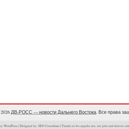
- 2026
ДВ-РОСС — новости Дальнего Востока
. Все права з
y WordPress | Designed by: SEO Consultant | Thanks to los angeles seo, seo jobs and denver col