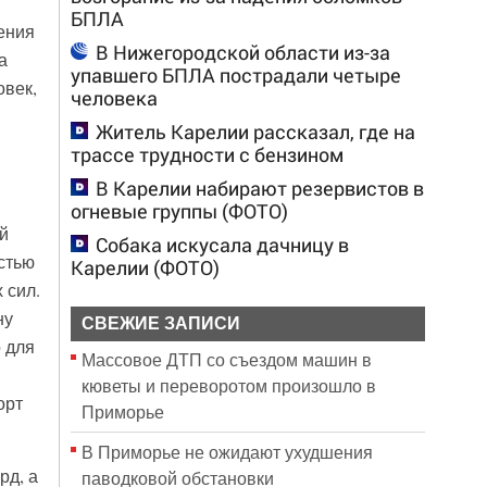
БПЛА
ения
В Нижегородской области из-за
а
упавшего БПЛА пострадали четыре
овек,
человека
Житель Карелии рассказал, где на
трассе трудности с бензином
В Карелии набирают резервистов в
огневые группы (ФОТО)
й
Собака искусала дачницу в
стью
Карелии (ФОТО)
 сил.
ну
СВЕЖИЕ ЗАПИСИ
 для
Массовое ДТП со съездом машин в
кюветы и переворотом произошло в
орт
Приморье
В Приморье не ожидают ухудшения
рд, а
паводковой обстановки