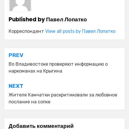
Published by
Павел Лопатко
Корреспондент
View all posts by Павел Лопатко
Навигация
PREV
по
Во Владивостоке проверяют информацию о
наркоманах на Крыгина
записям
NEXT
Жителя Камчатки раскритиковали за любовное
послание на сопке
Добавить комментарий