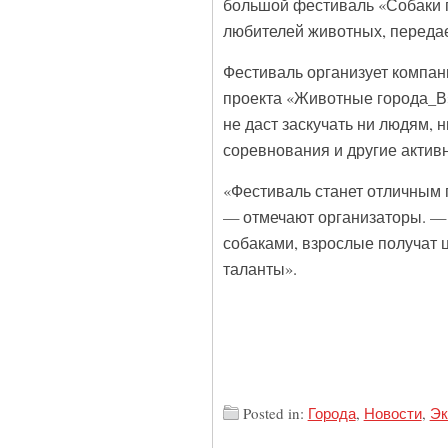
большой фестиваль «Собаки 
любителей животных, переда
Фестиваль организует компан
проекта «Животные города_В
не даст заскучать ни людям, 
соревнования и другие активн
«Фестиваль станет отличным 
— отмечают организаторы. — 
собаками, взрослые получат 
таланты».
Posted in:
Города
,
Новости
,
Эк