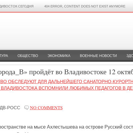
ДИВОСТОК СЕГОДНЯ
404 ERROR, CONTENT DOES NOT EXIST ANYMORE
ТУРА
ОБЩЕСТВО
ЭКОНОМИКА
ВОЕННЫЕ НОВОСТИ
ЗД
орода_В» пройдёт во Владивостоке 12 октя
СВО ОБСЛЕДУЮТ ДЛЯ ДАЛЬНЕЙШЕГО САНАТОРНО-КУРОРТ
И ВЛАДИВОСТОКА ВСПОМНИЛИ ЛЮБИМЫХ ПЕДАГОГОВ В Д
ДВ-РОСС
NO COMMENTS
ространстве на мысе Ахлестышева на острове Русский сос