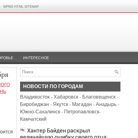
WPMS HTML SITEMAP
ОРОВЬЕ
ИНТЕРЕСНОЕ
бря
НОГО
НОВОСТИ ПО ГОРОДАМ
ЕНЬ
Владивосток
-
Хабаровск
-
Благовещенск
-
Биробиджан
-
Якутск
-
Магадан
-
Анадырь
-
Южно-Сахалинск
-
Петропавловск-
Камчатский
Хантер Байден раскрыл
тоится
величайшую ошибку своего отца: