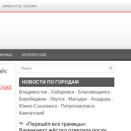
WPMS HTML SITEMAP
ОРОВЬЕ
ИНТЕРЕСНОЕ
нёс
НОВОСТИ ПО ГОРОДАМ
КУБКЕ
Владивосток
-
Хабаровск
-
Благовещенск
-
Биробиджан
-
Якутск
-
Магадан
-
Анадырь
-
Южно-Сахалинск
-
Петропавловск-
Камчатский
«Перешёл все границы»:
Вагенкнехт жёстко ответила послу