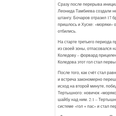
Сразу после перерыва инициа
Леонида Тамбиева создали не
штангу. Бочаров отразил 17 б
пришлось и Хуске: «моряки» о
отбились.
На старте третьего периода 
из своей зоны, отпасовался н
Коледову – форвард прицеленн
Коледова этот гол стал перв
После того, как счёт стал ра
и встреча закономерно пере
исход на второй минуте, поб
Тертышного: новичок «моряко
шайбу над ним. 2:1 – Тертышн
системе «гол + пас» и стал пе