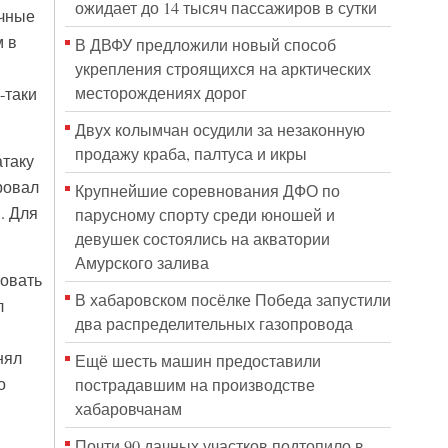
ожидает до 14 тысяч пассажиров в сутки
ечные
 в
В ДВФУ предложили новый способ
укрепления строящихся на арктических
месторождениях дорог
-таки
Двух колымчан осудили за незаконную
продажу краба, палтуса и икры
атаку
ровал
Крупнейшие соревнования ДФО по
. Для
парусному спорту среди юношей и
девушек состоялись на акватории
Амурского залива
ковать
В хабаровском посёлке Победа запустили
л
два распределительных газопровода
нял
Ещё шесть машин предоставили
о
пострадавшим на производстве
хабаровчанам
Почти 90 дачных участков подтопило в