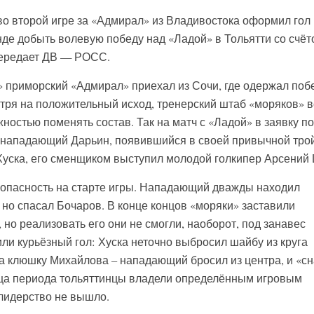
 второй игре за «Адмирал» из Владивостока оформил гол 
нде добыть волевую победу над «Ладой» в Тольятти со счёт
 передает ДВ — РОСС.
а» приморский «Адмирал» приехал из Сочи, где одержал поб
отря на положительный исход, тренерский штаб «моряков» в
ностью поменять состав. Так на матч с «Ладой» в заявку п
 нападающий Дарьин, появившийся в своей привычной трой
Хуска, его сменщиком выступил молодой голкипер Арсений
 опасность на старте игры. Нападающий дважды находил
 но спасал Бочаров. В конце концов «моряки» заставили
 но реализовать его они не смогли, наоборот, под занавес
и курьёзный гол: Хуска неточно выбросил шайбу из круга
на клюшку Михайлова – нападающий бросил из центра, и «с
конца периода тольяттинцы владели определённым игровым
лидерство не вышло.