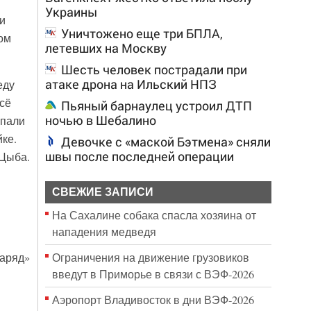
Украины
и
Уничтожено еще три БПЛА,
ом
летевших на Москву
Шесть человек пострадали при
атаке дрона на Ильский НПЗ
еду
сё
Пьяный барнаулец устроил ДТП
ночью в Шебалино
опали
ке.
Девочке с «маской Бэтмена» сняли
швы после последней операции
 Цыба.
СВЕЖИЕ ЗАПИСИ
На Сахалине собака спасла хозяина от
нападения медведя
Ограничения на движение грузовиков
наряд»
введут в Приморье в связи с ВЭФ-2026
Аэропорт Владивосток в дни ВЭФ-2026