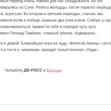
рвый период очень тяжело для нас складывался, но это
обирались из Сочи. Ребята молодцы, после первого период
и, агрессии. Во втором и третьем периодах, считаю, мы
явили волю к победе, важные два очка взяли. Сейчас у на
отренироваться, привести себя в порядок чуть-чуть.
аявил Леонид Тамбиев, главный тренер «Адмирала».
тся домой. Ближайшая игра на льду «Фетисов-Арены» сост
тч в гости к «морякам» приедет тольяттинская «Лада».
Читайте
ДВ-РОСС
в
Telegram