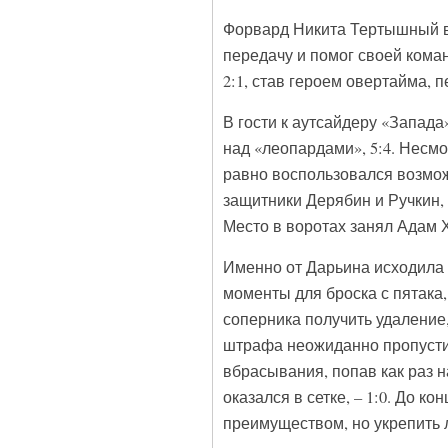
Форвард Никита Тертышный во
передачу и помог своей кома
2:1, став героем овертайма,
В гости к аутсайдеру «Запад
над «леопардами», 5:4. Несм
равно воспользовался возмож
защитники Дерябин и Ручкин,
Место в воротах занял Адам 
Именно от Дарьина исходила
моменты для броска с пятака,
соперника получить удаление,
штрафа неожиданно пропустил
вбрасывания, попав как раз 
оказался в сетке, – 1:0. До 
преимуществом, но укрепить 