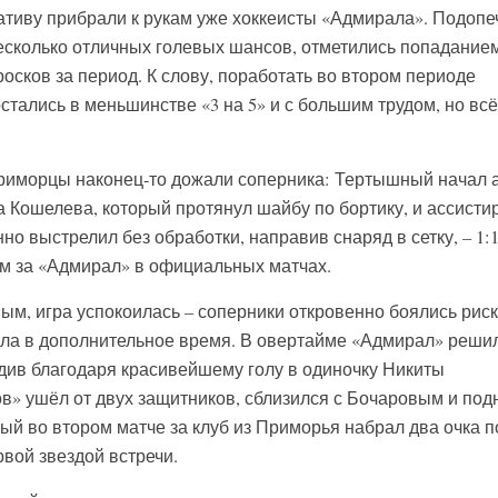
тиву прибрали к рукам уже хоккеисты «Адмирала». Подоп
сколько отличных голевых шансов, отметились попаданием
росков за период. К слову, поработать во втором периоде
стались в меньшинстве «3 на 5» и с большим трудом, но всё
приморцы наконец-то дожали соперника: Тертышный начал 
а Кошелева, который протянул шайбу по бортику, и ассисти
о выстрелил без обработки, направив снаряд в сетку, – 1:1
ым за «Адмирал» в официальных матчах.
вным, игра успокоилась – соперники откровенно боялись рис
шла в дополнительное время. В овертайме «Адмирал» реши
едив благодаря красивейшему голу в одиночку Никиты
в» ушёл от двух защитников, сблизился с Бочаровым и под
ый во втором матче за клуб из Приморья набрал два очка п
рвой звездой встречи.