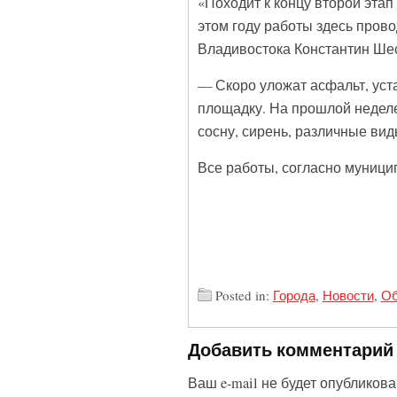
«Походит к концу второй этап
этом году работы здесь пров
Владивостока Константин Ше
— Скоро уложат асфальт, уста
площадку. На прошлой неделе
сосну, сирень, различные вид
Все работы, согласно муници
Posted in:
Города
,
Новости
,
Об
Добавить комментарий
Ваш e-mail не будет опубликова