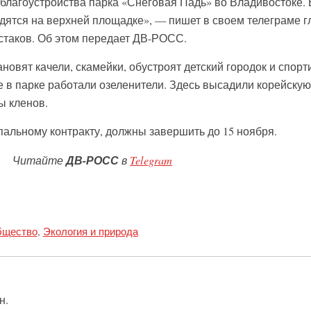
 благоустройства парка «Снеговая Падь» во Владивостоке. 
одятся на верхней площадке», — пишет в своем телеграме г
стаков. Об этом передает ДВ-РОСС.
новят качели, скамейки, обустроят детский городок и спор
 в парке работали озеленители. Здесь высадили корейскую
ы кленов.
пальному контракту, должны завершить до 15 ноября.
Читайте
ДВ-РОСС
в
Telegram
щество
,
Экология и природа
н.