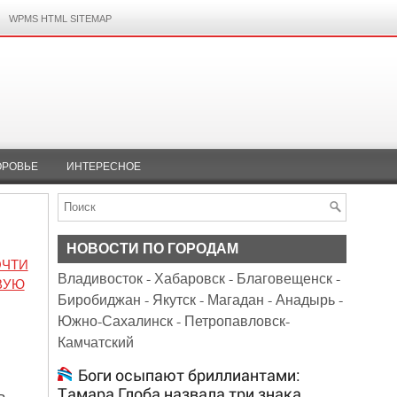
WPMS HTML SITEMAP
ОРОВЬЕ
ИНТЕРЕСНОЕ
НОВОСТИ ПО ГОРОДАМ
ОЧТИ
Владивосток
-
Хабаровск
-
Благовещенск
-
ВУЮ
Биробиджан
-
Якутск
-
Магадан
-
Анадырь
-
Южно-Сахалинск
-
Петропавловск-
Камчатский
Боги осыпают бриллиантами:
Тамара Глоба назвала три знака