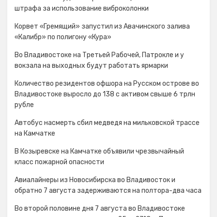
штрафа за использование виброколонки
Корвет «Гремящий» запустил из Авачинского залива
«Калибр» по полигону «Кура»
Во Владивостоке на Третьей Рабочей, Патрокле и у
вокзала на выходных будут работать ярмарки
Количество резидентов офшора на Русском острове во
Владивостоке выросло до 138 с активом свыше 6 трлн
рубле
Автобус насмерть сбил медведя на мильковской трассе
на Камчатке
В Козыревске на Камчатке объявили чрезвычайный
класс пожарной опасности
Авиалайнеры из Новосибирска во Владивосток и
обратно 7 августа задерживаются на полтора-два часа
Во второй половине дня 7 августа во Владивостоке