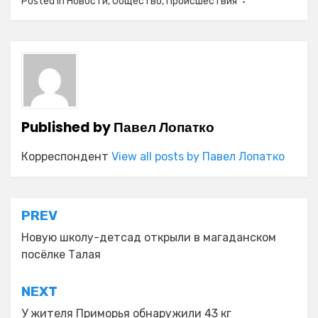
Posted in
Новости
,
Общество
,
Происшествия
Published by
Павел Лопатко
Корреспондент
View all posts by Павел Лопатко
Навигация
PREV
по
Новую школу-детсад открыли в магаданском
посёлке Талая
записям
NEXT
У жителя Приморья обнаружили 43 кг