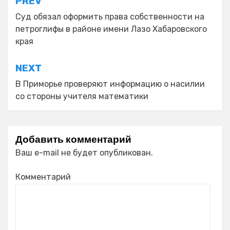
Навигация
PREV
по
Суд обязал оформить права собственности на
петроглифы в районе имени Лазо Хабаровского
записям
края
NEXT
В Приморье проверяют информацию о насилии
со стороны учителя математики
Добавить комментарий
Ваш e-mail не будет опубликован.
Комментарий