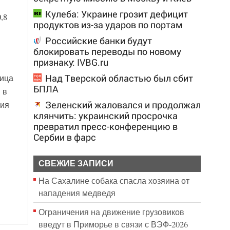
Кулеба: Украине грозит дефицит
,8
продуктов из-за ударов по портам
Российские банки будут
блокировать переводы по новому
признаку: IVBG.ru
Над Тверской областью был сбит
ница
БПЛА
 в
Зеленский жаловался и продолжал
ния
клянчить: украинский просрочка
превратил пресс-конференцию в
Сербии в фарс
СВЕЖИЕ ЗАПИСИ
На Сахалине собака спасла хозяина от
нападения медведя
Ограничения на движение грузовиков
введут в Приморье в связи с ВЭФ-2026