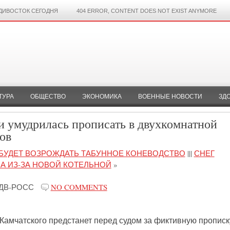
ДИВОСТОК СЕГОДНЯ
404 ERROR, CONTENT DOES NOT EXIST ANYMORE
ТУРА
ОБЩЕСТВО
ЭКОНОМИКА
ВОЕННЫЕ НОВОСТИ
ЗД
 умудрилась прописать в двухкомнатной
ов
 БУДЕТ ВОЗРОЖДАТЬ ТАБУННОЕ КОНЕВОДСТВО
|||
СНЕГ
ЧА ИЗ-ЗА НОВОЙ КОТЕЛЬНОЙ
»
ДВ-РОСС
NO COMMENTS
амчатского предстанет перед судом за фиктивную прописк