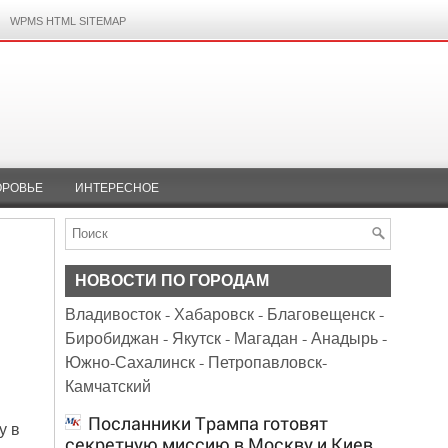
WPMS HTML SITEMAP
ОРОВЬЕ
ИНТЕРЕСНОЕ
НОВОСТИ ПО ГОРОДАМ
Владивосток
-
Хабаровск
-
Благовещенск
-
Биробиджан
-
Якутск
-
Магадан
-
Анадырь
-
Южно-Сахалинск
-
Петропавловск-
Камчатский
Посланники Трампа готовят
у в
секретную миссию в Москву и Киев