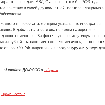
игрантов, передает МВД. С апреля по октябрь 2025 года
ла приезжих в своей двухкомнатной квартире площадью 40
Рябиковская.
 компетентные органы, женщина указала, что иностранцы
илище. В действительности она не имела намерения и
м данное помещение. За фиктивную прописку злоумышлен
тысяч рублей с каждого мигранта ежемесячно», — говорится
о ст. 322.3 УК РФ направлены в прокуратуру для утвержде
Читайте
ДВ-РОСС
в
Telegram
,
Происшествия