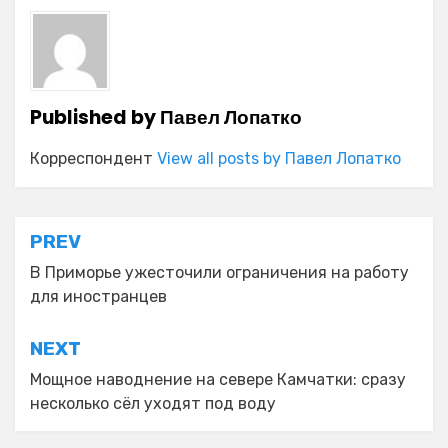
Published by
Павел Лопатко
Корреспондент
View all posts by Павел Лопатко
Навигация
PREV
по
В Приморье ужесточили ограничения на работу
для иностранцев
записям
NEXT
Мощное наводнение на севере Камчатки: сразу
несколько сёл уходят под воду