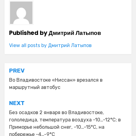
Published by
Дмитрий Латыпов
View all posts by Дмитрий Латыпов
Навигация
PREV
по
Во Владивостоке «Ниссан» врезался в
маршрутный автобус
записям
NEXT
Без осадков 2 января во Владивостоке,
гололедица, температура воздуха -10…-12°С; в
Приморье небольшой снег, -10…-15°С, на
побережье -4…-9°С